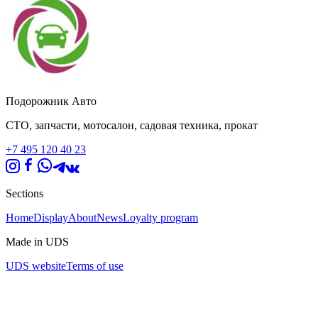
Подорожник Авто
СТО, запчасти, мотосалон, садовая техника, прокат
+7 495 120 40 23
Sections
Home
Display
About
News
Loyalty program
Made in UDS
UDS website
Terms of use