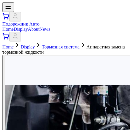
Подорожник Авто
Home
Display
About
News
Home
Display
Тормозная система
Аппаратная замена
тормозной жидкости