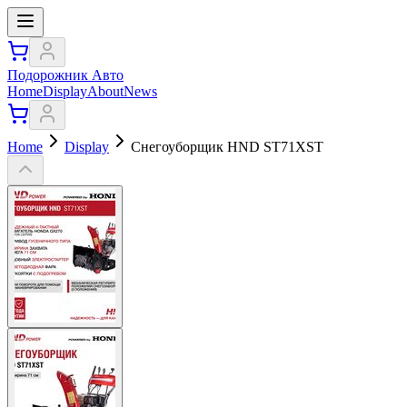
Подорожник Авто
Home
Display
About
News
Home
Display
Снегоуборщик HND ST71XST