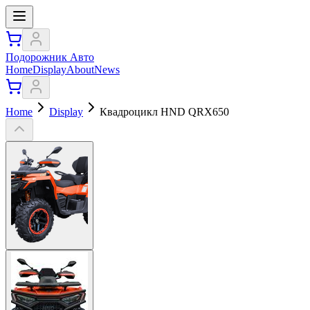
Подорожник Авто
Home
Display
About
News
Home
Display
Квадроцикл HND QRX650